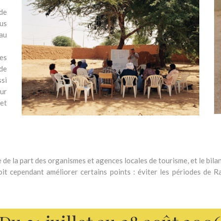
 de
ous
 au
es
de
ssi
our
et
de la part des organismes et agences locales de tourisme, et le bilan 
 cependant améliorer certains points : éviter les périodes de Ra