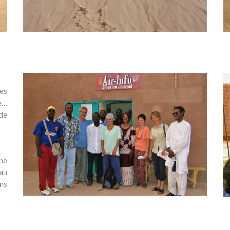
es
me…
de
ne
 au
ans