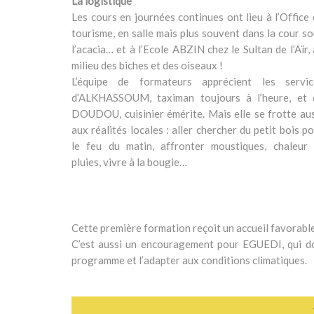
La logistique
Les cours en journées continues ont lieu à l’Office
tourisme, en salle mais plus souvent dans la cour s
l’acacia… et à l’Ecole ABZIN chez le Sultan de l’Aïr,
milieu des biches et des oiseaux !
L’équipe de formateurs apprécient les servic
d’ALKHASSOUM, taximan toujours à l’heure, et 
DOUDOU, cuisinier émérite. Mais elle se frotte au
aux réalités locales : aller chercher du petit bois p
le feu du matin, affronter moustiques, chaleur 
pluies, vivre à la bougie…
Cette première formation reçoit un accueil favorable 
C’est aussi un encouragement pour EGUEDI, qui doit
programme et l’adapter aux conditions climatiques.