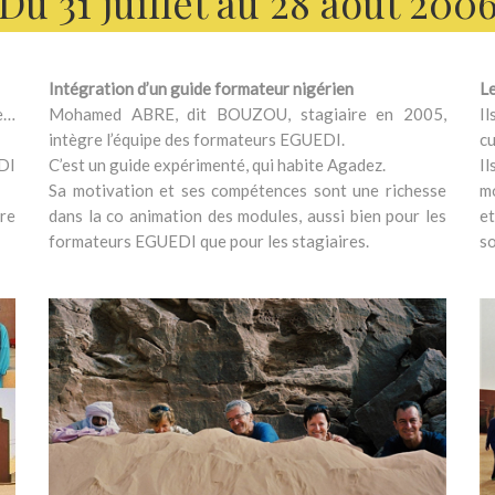
Du 31 juillet au 28 août 200
Intégration d’un guide formateur nigérien
Le
ne…
Mohamed ABRE, dit BOUZOU, stagiaire en 2005,
Il
intègre l’équipe des formateurs EGUEDI.
cu
DI
C’est un guide expérimenté, qui habite Agadez.
Il
Sa motivation et ses compétences sont une richesse
mo
re
dans la co animation des modules, aussi bien pour les
et
formateurs EGUEDI que pour les stagiaires.
so