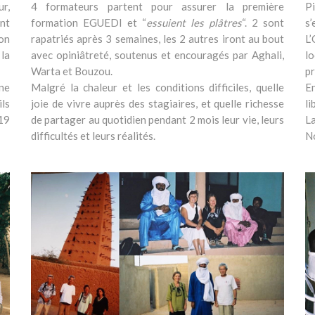
ur,
4 formateurs partent pour assurer la première
P
nt
formation EGUEDI et “
essuient les plâtres
“. 2 sont
s’
on
rapatriés après 3 semaines, les 2 autres iront au bout
L
la
avec opiniâtreté, soutenus et encouragés par Aghali,
l
Warta et Bouzou.
p
ne
Malgré la chaleur et les conditions difficiles, quelle
En
ls
joie de vivre auprès des stagiaires, et quelle richesse
li
 19
de partager au quotidien pendant 2 mois leur vie, leurs
L
difficultés et leurs réalités.
N