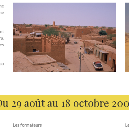
me
sme
nt
ra,
es
 au
Du 29 août au 18 octobre 200
Les formateurs
Le