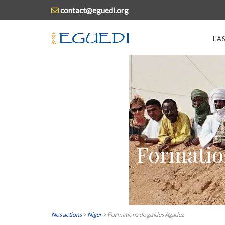
contact@eguedi.org
L’
Formatio
Nos actions
>
Niger
>
Formations de guides Agadez