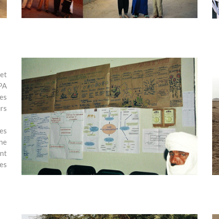
 et
PA
es
ers
es
ne
nt
es